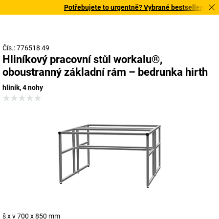
Potřebujete to urgentně? Vybrané bestsellery doruč
Čís.: 776518 49
Hliníkový pracovní stůl workalu®,
oboustranný základní rám – bedrunka hirth
hliník, 4 nohy
š x v 700 x 850 mm