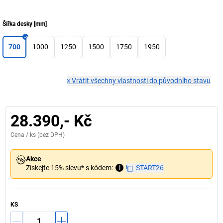
Šířka desky
[
mm
]
700
1000
1250
1500
1750
1950
×
Vrátit všechny vlastnosti do původního stavu
28.390,- Kč
Cena /
ks
(bez DPH)
Akce
Získejte 15% slevu* s kódem:
i
START26
KS