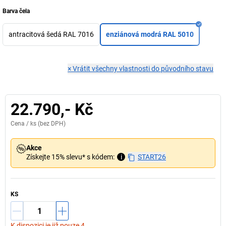
Barva čela
antracitová šedá RAL 7016
enziánová modrá RAL 5010
×
Vrátit všechny vlastnosti do původního stavu
22.790,- Kč
Cena /
ks
(bez DPH)
Akce
Získejte 15% slevu* s kódem:
i
START26
KS
K dispozici je již pouze 4