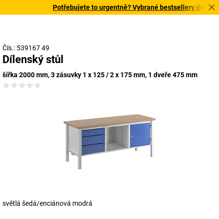
Potřebujete to urgentně? Vybrané bestsellery doručíme 
Čís.: 539167 49
Dílenský stůl
šířka 2000 mm, 3 zásuvky 1 x 125 / 2 x 175 mm, 1 dveře 475 mm
světlá šedá/enciánová modrá