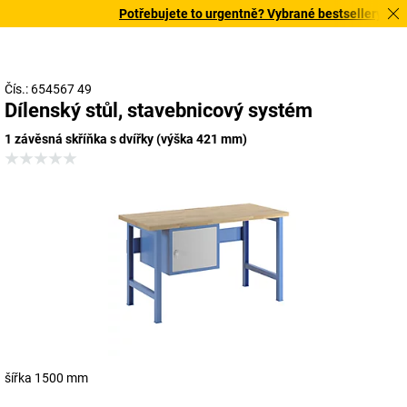
Potřebujete to urgentně? Vybrané bestsellery doruč
Čís.: 654567 49
Dílenský stůl, stavebnicový systém
1 závěsná skříňka s dvířky (výška 421 mm)
šířka 1500 mm