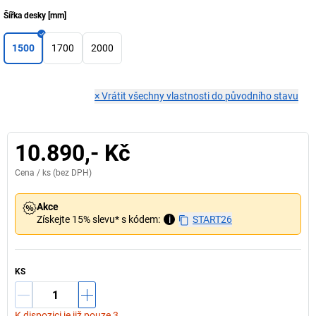
Šířka desky
[
mm
]
1500
1700
2000
×
Vrátit všechny vlastnosti do původního stavu
10.890,- Kč
Cena /
ks
(bez DPH)
Akce
Získejte 15% slevu* s kódem:
i
START26
KS
K dispozici je již pouze 3