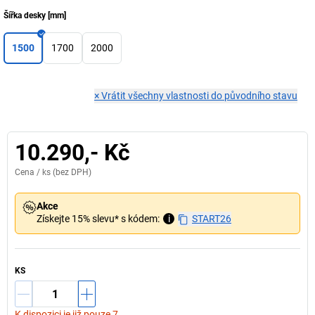
Šířka desky
[
mm
]
1500
1700
2000
×
Vrátit všechny vlastnosti do původního stavu
10.290,- Kč
Cena /
ks
(bez DPH)
Akce
Získejte 15% slevu* s kódem:
i
START26
KS
K dispozici je již pouze 7