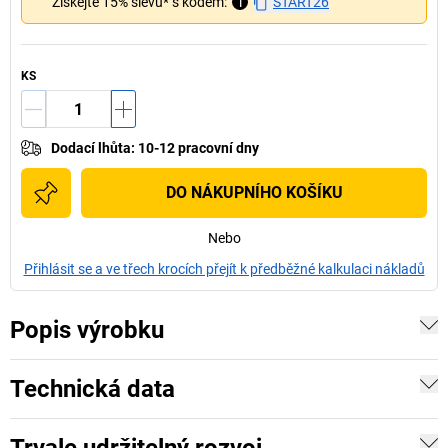
Získejte 15% slevu* s kódem:
i
START26
KS
Dodací lhůta
:
10-12 pracovní dny
DO NÁKUPNÍHO KOŠÍKU
Nebo
Přihlásit se a ve třech krocích přejít k předběžné kalkulaci nákladů
Popis výrobku
Technická data