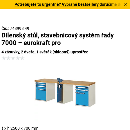
Potřebujete to urgentně? Vybrané bestsellery doručíme do 72 hod
Čís.: 748993 49
Dílenský stůl, stavebnicový systém řady
7000 – eurokraft pro
4 zásuvky, 2 dveře, 1 svěrák (sklopný) uprostřed
š x h 2500 x 700 mm