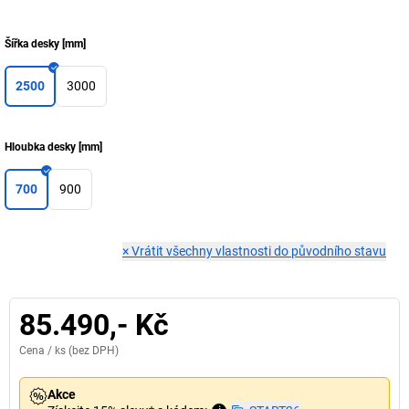
Šířka desky
[
mm
]
2500
3000
Hloubka desky
[
mm
]
700
900
×
Vrátit všechny vlastnosti do původního stavu
85.490,- Kč
Cena /
ks
(bez DPH)
Akce