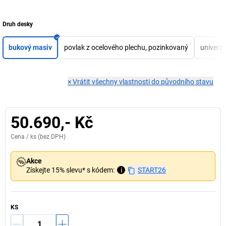
Druh desky
bukový masiv
povlak z ocelového plechu, pozinkovaný
univerzá
×
Vrátit všechny vlastnosti do původního stavu
50.690,- Kč
Cena /
ks
(bez DPH)
Akce
Získejte 15% slevu* s kódem:
i
START26
KS