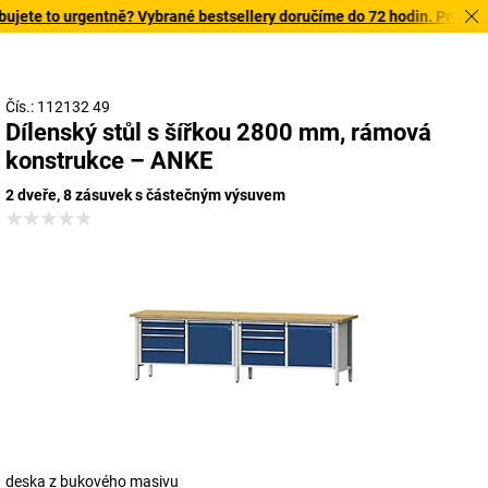
jete to urgentně? Vybrané bestsellery doručíme do 72 hodin. Prohlédn
Čís.: 112132 49
Dílenský stůl s šířkou 2800 mm, rámová
konstrukce – ANKE
2 dveře, 8 zásuvek s částečným výsuvem
deska z bukového masivu