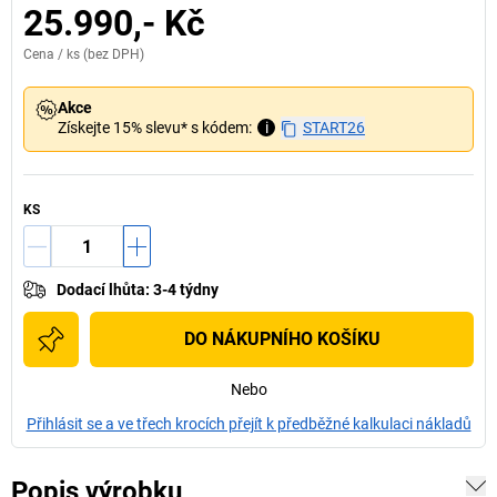
25.990,- Kč
Cena /
ks
(bez DPH)
Akce
Získejte 15% slevu* s kódem:
i
START26
KS
Dodací lhůta
:
3-4 týdny
DO NÁKUPNÍHO KOŠÍKU
Nebo
Přihlásit se a ve třech krocích přejít k předběžné kalkulaci nákladů
Popis výrobku