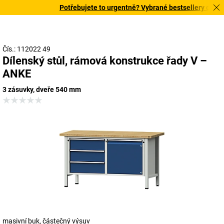
Potřebujete to urgentně? Vybrané bestsellery doručím
Čís.: 112022 49
Dílenský stůl, rámová konstrukce řady V –
ANKE
3 zásuvky, dveře 540 mm
masivní buk, částečný výsuv