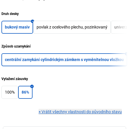
Druh desky
bukový masiv
povlak z ocelového plechu, pozinkovaný
univerzá
Způsob uzamykání
centrální zamykání cylindrickým zámkem s vyměnitelnou vložkou
Vytažení zásuvky
100%
86%
×
Vrátit všechny vlastnosti do původního stavu