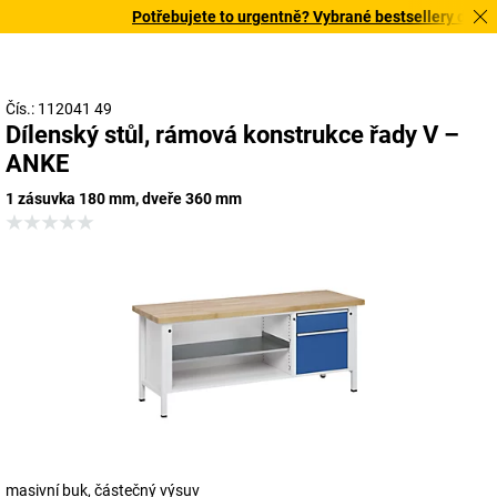
Potřebujete to urgentně? Vybrané bestsellery doručí
Čís.: 112041 49
Dílenský stůl, rámová konstrukce řady V –
ANKE
1 zásuvka 180 mm, dveře 360 mm
masivní buk, částečný výsuv