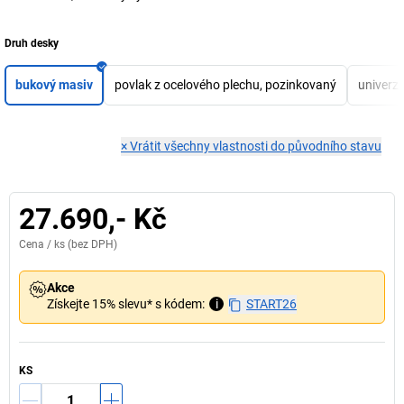
Druh desky
bukový masiv
povlak z ocelového plechu, pozinkovaný
univerzá
×
Vrátit všechny vlastnosti do původního stavu
27.690,- Kč
Cena /
ks
(bez DPH)
Akce
Získejte 15% slevu* s kódem:
i
START26
KS