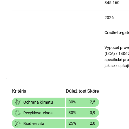
345.160
2026
Cradle-to-gat
Výpočet prov
(LCA) / 1406
specifické pro
jak se zlepšuj
Kritéria
Důležitost
Skóre
30%
2,5
Ochrana klimatu
30%
3,9
Recyklovatelnost
25%
2,0
Biodiverzita