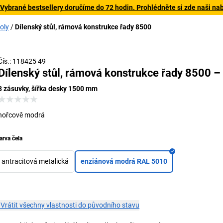
 Vybrané bestsellery doručíme do 72 hodin. Prohlédněte si zde naši na
oly
Dílenský stůl, rámová konstrukce řady 8500
Čís.: 118425 49
Dílenský stůl, rámová konstrukce řady 8500 
3 zásuvky, šířka desky 1500 mm
hořcově modrá
arva čela
antracitová metalická
enziánová modrá RAL 5010
×
Vrátit všechny vlastnosti do původního stavu