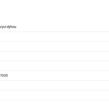
krycí dýhou
 7035