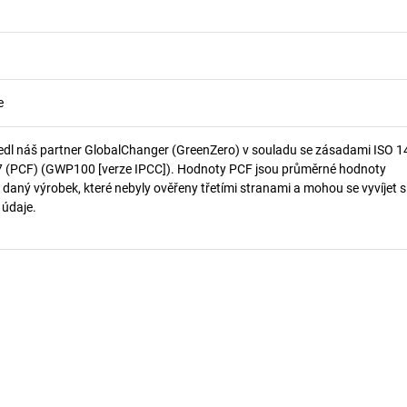
e
edl náš partner GlobalChanger (GreenZero) v souladu se zásadami ISO 
7 (PCF) (GWP100 [verze IPCC]). Hodnoty PCF jsou průměrné hodnoty
 daný výrobek, které nebyly ověřeny třetími stranami a mohou se vyvíjet s
í údaje.