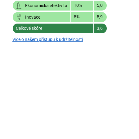
10%
5,0
Ekonomická efektivita
5%
5,9
Inovace
Celkové skóre
3,6
Více o našem přístupu k udržitelnosti