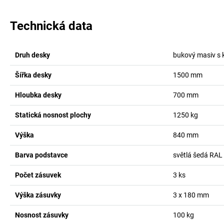
Technická data
Druh desky
bukový masiv s 
Šířka desky
1500
mm
Hloubka desky
700
mm
Statická nosnost plochy
1250
kg
Výška
840
mm
Barva podstavce
světlá šedá RAL
Počet zásuvek
3
ks
Výška zásuvky
3 x 180
mm
Nosnost zásuvky
100
kg