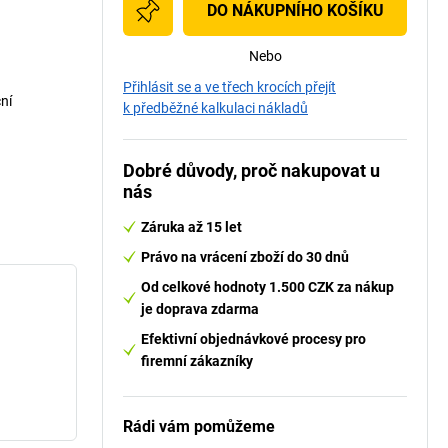
DO NÁKUPNÍHO KOŠÍKU
Nebo
Přihlásit se a ve třech krocích přejít
ční
k předběžné kalkulaci nákladů
Dobré důvody, proč nakupovat u
nás
Záruka až 15 let
Právo na vrácení zboží do 30 dnů
Od celkové hodnoty 1.500 CZK za nákup
je doprava zdarma
Efektivní objednávkové procesy pro
firemní zákazníky
Rádi vám pomůžeme