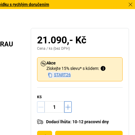
bídku s rychlým doručením
21.090,- Kč
– RAU
Cena /
ks
(bez DPH)
Akce
Získejte 15% slevu* s kódem:
i
START26
KS
Dodací lhůta
:
10-12 pracovní dny