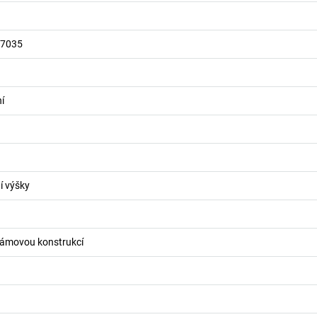
 7035
í
í výšky
 rámovou konstrukcí