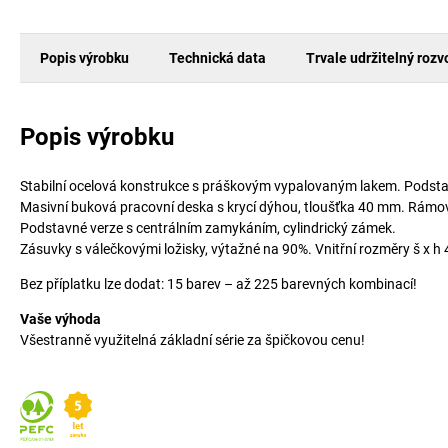
Popis výrobku
Technická data
Trvale udržitelný rozv
Popis výrobku
Stabilní ocelová konstrukce s práškovým vypalovaným lakem. Podsta
Masivní buková pracovní deska s krycí dýhou, tloušťka 40 mm. Rámov
Podstavné verze s centrálním zamykáním, cylindrický zámek.
Zásuvky s válečkovými ložisky, výtažné na 90%. Vnitřní rozměry š x 
Bez příplatku lze dodat: 15 barev – až 225 barevných kombinací!
Vaše výhoda
Všestranně využitelná základní série za špičkovou cenu!