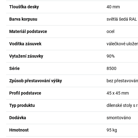
Tloušťka desky
40
mm
Barva korpusu
světlá šedá RAL
Materiál podstavce
ocel
Vodítka zásuvek
válečkové uložen
Vytažení zásuvky
90%
Série
8500
Způsob přestavování výšky
bez přestavován
Profil podstavce
45 x 45
mm
Typ produktu
dílenské stoly s
Dodávka
smontováno
Hmotnost
95
kg