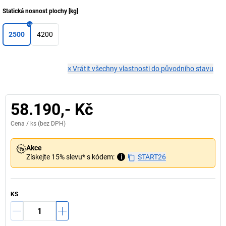
Statická nosnost plochy
[
kg
]
2500
4200
×
Vrátit všechny vlastnosti do původního stavu
58.190,- Kč
Cena /
ks
(bez DPH)
Akce
Získejte 15% slevu* s kódem:
i
START26
KS