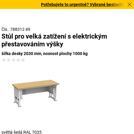
Potřebujete to urgentně? Vybrané bestsellery doru
Čís.: 788312 49
Stůl pro velká zatížení s elektrickým
přestavováním výšky
šířka desky 2030 mm, nosnost plochy 1000 kg
světlá šedá RAL 7035