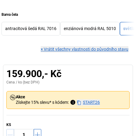
Barva čela
antracitová šedá RAL 7016
enziánová modrá RAL 5010
světlá
×
Vrátit všechny vlastnosti do původního stavu
159.900,- Kč
Cena /
ks
(bez DPH)
Akce
Získejte 15% slevu* s kódem:
i
START26
KS