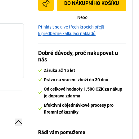
DO NÁKUPNÍHO KOŠÍKU
Nebo
Přihlásit se a ve třech krocích přejít
k předběžné kalkulaci nákladů
Dobré důvody, proč nakupovat u
nás
Záruka až 15 let
Právo na vrácení zboží do 30 dnů
Od celkové hodnoty 1.500 CZK za nákup
je doprava zdarma
Efektivní objednávkové procesy pro
firemní zákazníky
Rádi vám pomůžeme