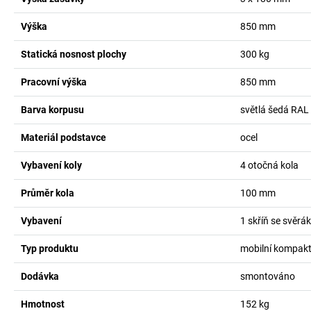
Výška
850
mm
Statická nosnost plochy
300
kg
Pracovní výška
850
mm
Barva korpusu
světlá šedá RAL
Materiál podstavce
ocel
Vybavení koly
4 otočná kola
Průměr kola
100
mm
Vybavení
1 skříň se svěr
Typ produktu
mobilní kompaktn
Dodávka
smontováno
Hmotnost
152
kg