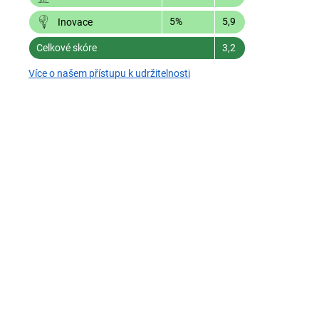
5%
5,9
Inovace
Celkové skóre
3,2
Více o našem přístupu k udržitelnosti