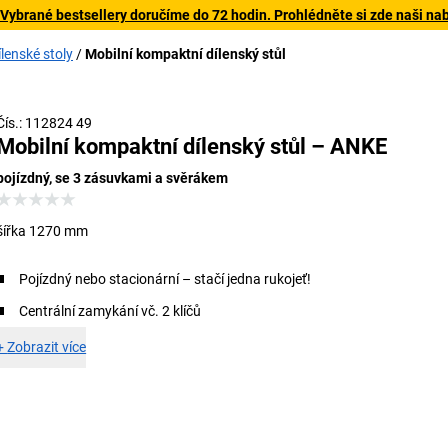
 Vybrané bestsellery doručíme do 72 hodin. Prohlédněte si zde naši na
ílenské stoly
Mobilní kompaktní dílenský stůl
Podvozek lze zasunout/vysunout jedním pohybem ruky
Čís.: 112824 49
Mobilní kompaktní dílenský stůl – ANKE
pojízdný, se 3 zásuvkami a svěrákem
šířka 1270 mm
Pojízdný nebo stacionární – stačí jedna rukojeť!
Centrální zamykání vč. 2 klíčů
+
Zobrazit více