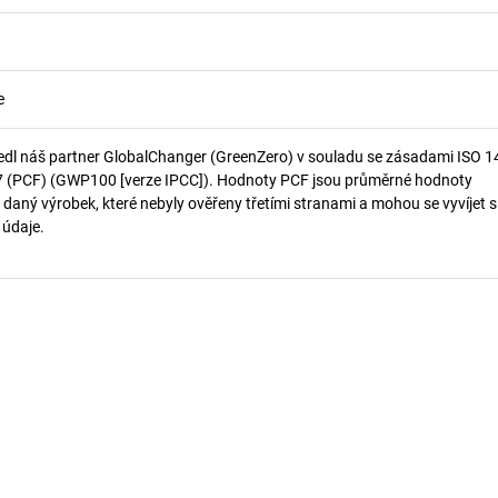
e
edl náš partner GlobalChanger (GreenZero) v souladu se zásadami ISO 
7 (PCF) (GWP100 [verze IPCC]). Hodnoty PCF jsou průměrné hodnoty
 daný výrobek, které nebyly ověřeny třetími stranami a mohou se vyvíjet s
í údaje.