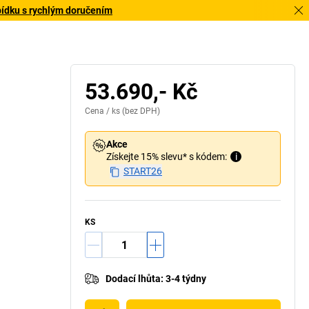
bídku s rychlým doručením
53.690,- Kč
Cena /
ks
(bez DPH)
Akce
Získejte 15% slevu* s kódem:
i
START26
KS
Dodací lhůta
:
3-4 týdny