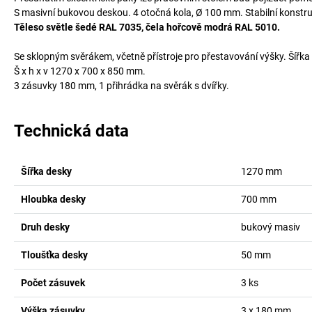
S masivní bukovou deskou. 4 otočná kola, Ø 100 mm. Stabilní konstru
Těleso světle šedé RAL 7035, čela hořcově modrá RAL 5010.
Se sklopným svěrákem, včetně přístroje pro přestavování výšky. Šířka 
Š x h x v 1270 x 700 x 850 mm.
3 zásuvky 180 mm, 1 přihrádka na svěrák s dvířky.
Technická data
Šířka desky
1270
mm
Hloubka desky
700
mm
Druh desky
bukový masiv
Tloušťka desky
50
mm
Počet zásuvek
3
ks
Výška zásuvky
3 x 180
mm