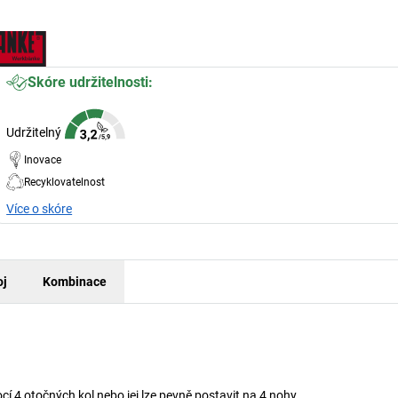
Skóre udržitelnosti:
Udržitelný
Inovace
Recyklovatelnost
Více o skóre
oj
Kombinace
 4 otočných kol nebo jej lze pevně postavit na 4 nohy.