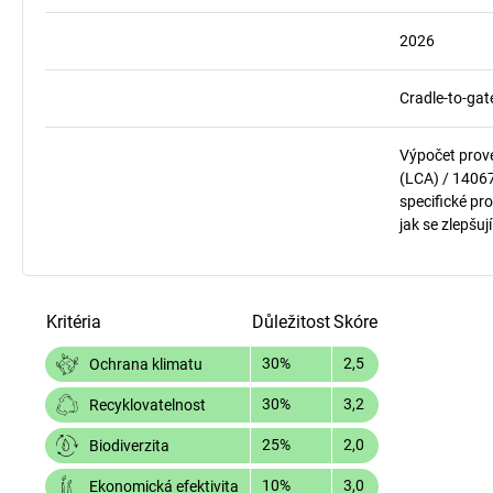
2026
Cradle-to-gat
Výpočet prov
(LCA) / 1406
specifické pro
jak se zlepšuj
Kritéria
Důležitost
Skóre
30%
2,5
Ochrana klimatu
30%
3,2
Recyklovatelnost
25%
2,0
Biodiverzita
10%
3,0
Ekonomická efektivita