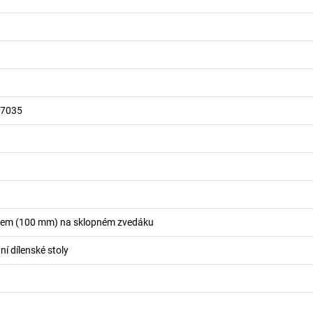
 7035
ákem (100 mm) na sklopném zvedáku
í dílenské stoly