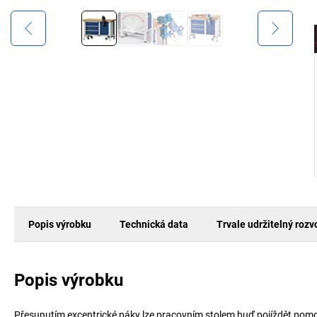
Popis výrobku
Technická data
Trvale udržitelný rozv
Popis výrobku
Přesunutím excentrické páky lze pracovním stolem buď pojíždět pomocí