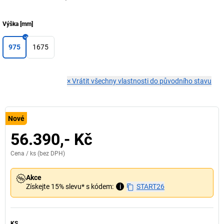
Výška
[
mm
]
975
1675
×
Vrátit všechny vlastnosti do původního stavu
Nové
56.390,- Kč
Cena /
ks
(bez DPH)
Akce
Získejte 15% slevu* s kódem:
i
START26
KS