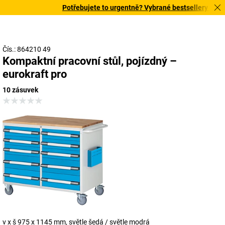
Potřebujete to urgentně? Vybrané bestsellery doručí
Čís.: 864210 49
Kompaktní pracovní stůl, pojízdný –
eurokraft pro
10 zásuvek
v x š 975 x 1145 mm, světle šedá / světle modrá