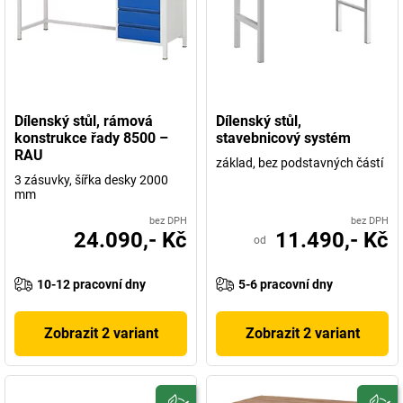
Dílenský stůl, rámová
Dílenský stůl,
konstrukce řady 8500 –
stavebnicový systém
RAU
základ, bez podstavných částí
3 zásuvky, šířka desky 2000
mm
bez DPH
bez DPH
24.090,- Kč
11.490,- Kč
od
10-12 pracovní dny
5-6 pracovní dny
Zobrazit 2 variant
Zobrazit 2 variant