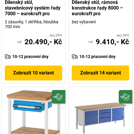
Dílenský stůl,
Dílenský stůl, rámová
stavebnicový systém řady
konstrukce řady 8000 –
7000 – eurokraft pro
eurokraft pro
2 zásuvky, 1 skříňka, hloubka
bez vybavení
700 mm
bez DPH
bez DPH
20.490,- Kč
9.410,- Kč
od
od
10-12 pracovní dny
10-12 pracovní dny
Zobrazit 10 variant
Zobrazit 14 variant