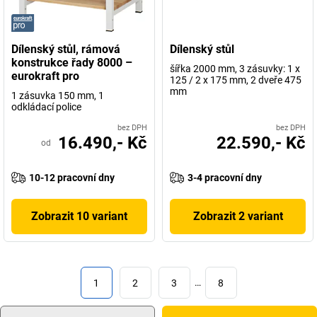
Dílenský stůl, rámová
Dílenský stůl
konstrukce řady 8000 –
šířka 2000 mm, 3 zásuvky: 1 x
eurokraft pro
125 / 2 x 175 mm, 2 dveře 475
mm
1 zásuvka 150 mm, 1
odkládací police
bez DPH
bez DPH
16.490,- Kč
22.590,- Kč
od
10-12 pracovní dny
3-4 pracovní dny
Zobrazit 10 variant
Zobrazit 2 variant
1
2
3
…
8