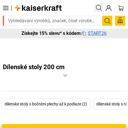
Potřebujete to urgentně? Vybrané bestsellery doručíme do 72 hodin. P
Hledání
START26
Získejte 15% slevu* s kódem:
Dílenské stoly 200 cm
dílenské stoly s bočními plechy až k podlaze (2)
dílenské stoly s 