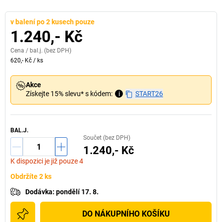
v balení po 2 kusech pouze
1.240,- Kč
Cena /
bal.j.
(bez DPH)
620,- Kč
/
ks
Akce
Získejte 15% slevu* s kódem:
i
START26
BAL.J.
Součet (bez DPH)
1.240,- Kč
K dispozici je již pouze 4
Obdržíte 2 ks
Dodávka
:
pondělí 17. 8.
DO NÁKUPNÍHO KOŠÍKU