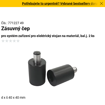
Potřebujete to urgentně? Vybrané bestsellery doručíme do
Čís.: 771227 49
Zásuvný čep
pro systém zařízení pro elektrický stojan na materiál, bal.j. 2 ks
d x š 40 x 40 mm