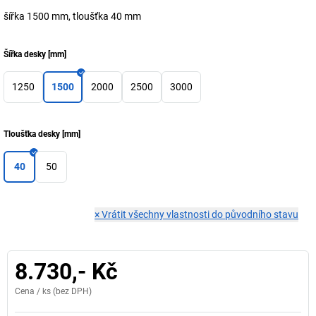
šířka 1500 mm, tloušťka 40 mm
Šířka desky
[
mm
]
1250
1500
2000
2500
3000
Tloušťka desky
[
mm
]
40
50
×
Vrátit všechny vlastnosti do původního stavu
8.730,- Kč
Cena /
ks
(bez DPH)