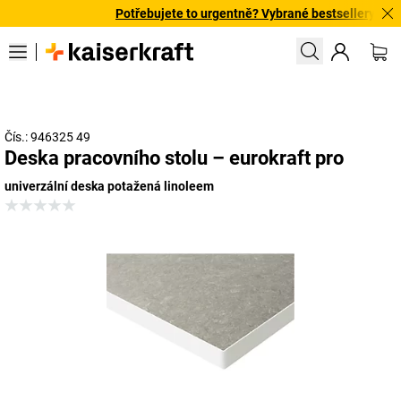
Potřebujete to urgentně? Vybrané bestsellery doručí
Čís.: 946325 49
Deska pracovního stolu – eurokraft pro
univerzální deska potažená linoleem