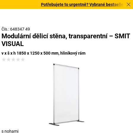
Potřebujete to urgentně? Vybrané bestsellery doru
Čís.: 648347 49
Modulární dělicí stěna, transparentní – SMIT
VISUAL
v x š x h 1850 x 1250 x 500 mm, hliníkový rám
s nohami