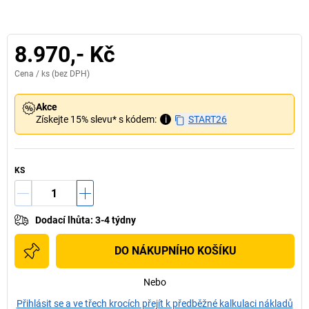
8.970,- Kč
Cena /
ks
(bez DPH)
Akce
Získejte 15% slevu* s kódem:
i
START26
KS
Dodací lhůta
:
3-4 týdny
DO NÁKUPNÍHO KOŠÍKU
Nebo
Přihlásit se a ve třech krocích přejít k předběžné kalkulaci nákladů