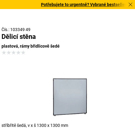
Potřebujete to urgentně? Vybrané bestsellery doru
Čís.: 103349 49
Dělicí stěna
plastová, rámy břidlicově šedé
stříbřitě šedá, v x š 1300 x 1300 mm