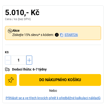
5.010,- Kč
Cena /
ks
(bez DPH)
Akce
Získejte 15% slevu* s kódem:
i
START26
KS
Dodací lhůta
:
6-7 týdny
DO NÁKUPNÍHO KOŠÍKU
Nebo
Přihlásit se a ve třech krocích přejít k předběžné kalkulaci nákladů