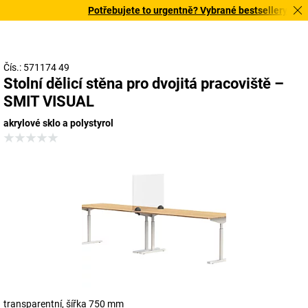
Potřebujete to urgentně? Vybrané bestsellery doručí
Čís.: 571174 49
Stolní dělicí stěna pro dvojitá pracoviště –
SMIT VISUAL
akrylové sklo a polystyrol
transparentní, šířka 750 mm