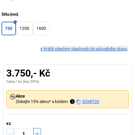
Šířka
[
mm
]
750
1200
1600
×
Vrátit všechny vlastnosti do původního stavu
3.750,- Kč
Cena /
ks
(bez DPH)
Akce
Získejte 15% slevu* s kódem:
i
START26
KS