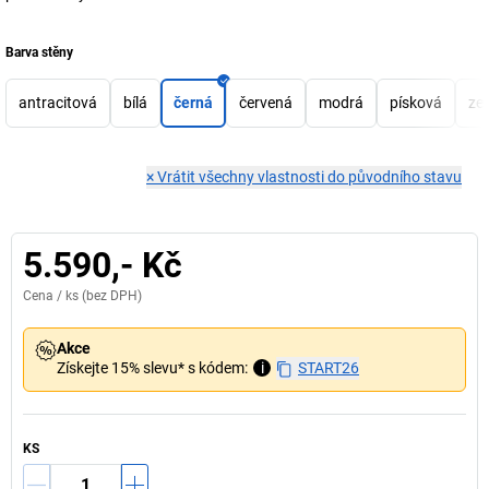
Barva stěny
antracitová
bílá
černá
červená
modrá
písková
ze
×
Vrátit všechny vlastnosti do původního stavu
5.590,- Kč
Cena /
ks
(bez DPH)
Akce
Získejte 15% slevu* s kódem:
i
START26
KS