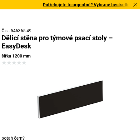
Potřebujete to urgentně? Vybrané bestsellery doru
Čís.: 546365 49
Dělicí stěna pro týmové psací stoly –
EasyDesk
šířka 1200 mm
potah černý