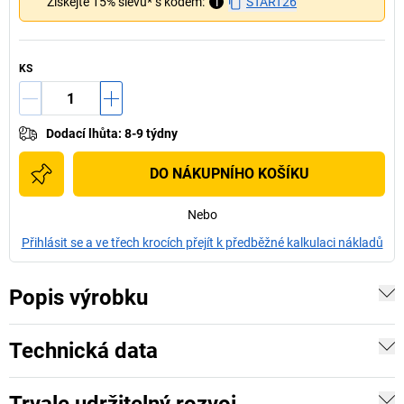
Získejte 15% slevu* s kódem:
i
START26
KS
Dodací lhůta
:
8-9 týdny
DO NÁKUPNÍHO KOŠÍKU
Nebo
Přihlásit se a ve třech krocích přejít k předběžné kalkulaci nákladů
Popis výrobku
Technická data