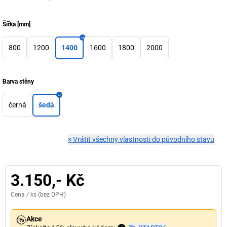
Šířka
[
mm
]
800
1200
1400
1600
1800
2000
Barva stěny
černá
šedá
×
Vrátit všechny vlastnosti do původního stavu
3.150,- Kč
Cena /
ks
(bez DPH)
Akce