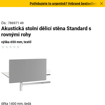
Potřebujete to urgentně? Vybrané bestsellery doručí
Čís.: 786971 49
Akustická stolní dělicí stěna Standard s
rovnými rohy
výška 650 mm, textil
šířka 1400 mm, šedá