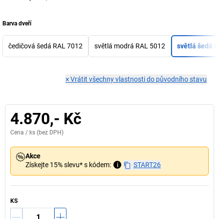
Barva dveří
čedičová šedá RAL 7012
světlá modrá RAL 5012
světlá šedá 
×
Vrátit všechny vlastnosti do původního stavu
4.870,- Kč
Cena /
ks
(bez DPH)
Akce
Získejte 15% slevu* s kódem:
i
START26
KS