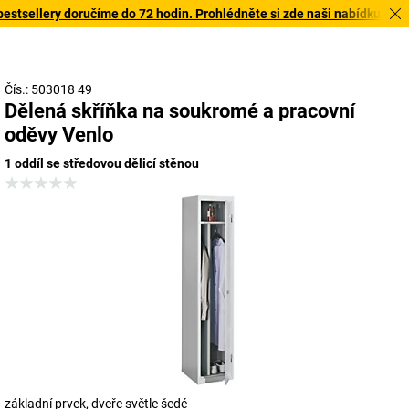
tsellery doručíme do 72 hodin. Prohlédněte si zde naši nabídku s ryc
Čís.: 503018 49
Dělená skříňka na soukromé a pracovní
oděvy Venlo
1 oddíl se středovou dělicí stěnou
základní prvek, dveře světle šedé