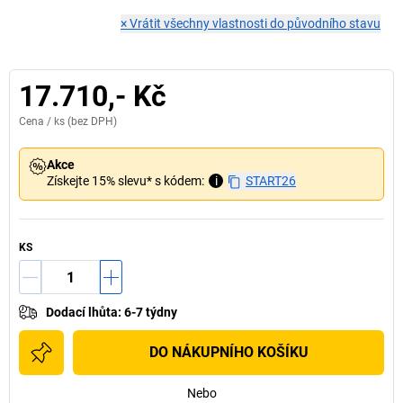
×
Vrátit všechny vlastnosti do původního stavu
17.710,- Kč
Cena /
ks
(bez DPH)
Akce
Získejte 15% slevu* s kódem:
i
START26
KS
Dodací lhůta
:
6-7 týdny
DO NÁKUPNÍHO KOŠÍKU
Nebo