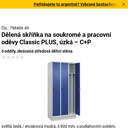
Potřebujete to urgentně? Vybrané bestsellery doručím
Čís.: 798406 49
Dělená skříňka na soukromé a pracovní
oděvy Classic PLUS, úzká – C+P
3 oddíly, zkrácená středová dělicí stěna
světlá šedá / enciánová modrá, š 900 mm, s podlahovým soklem,