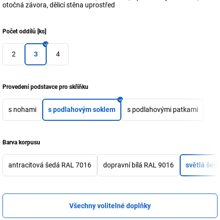
otočná závora, dělicí stěna uprostřed
Počet oddílů
[
ks
]
2
3
4
Provedení podstavce pro skříňku
s nohami
s podlahovým soklem
s podlahovými patkami
Barva korpusu
antracitová šedá RAL 7016
dopravní bílá RAL 9016
světlá šed
Všechny volitelné doplňky