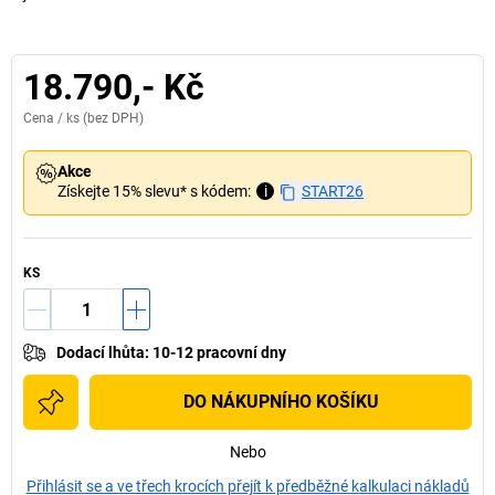
18.790,- Kč
Cena /
ks
(bez DPH)
Akce
Získejte 15% slevu* s kódem:
i
START26
KS
Dodací lhůta
:
10-12 pracovní dny
DO NÁKUPNÍHO KOŠÍKU
Nebo
Přihlásit se a ve třech krocích přejít k předběžné kalkulaci nákladů