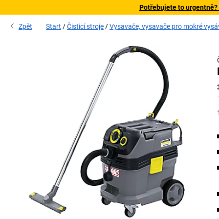
Potřebujete to urgentně?
Zpět
Start
Čisticí stroje
Vysavače, vysavače pro mokré vysá