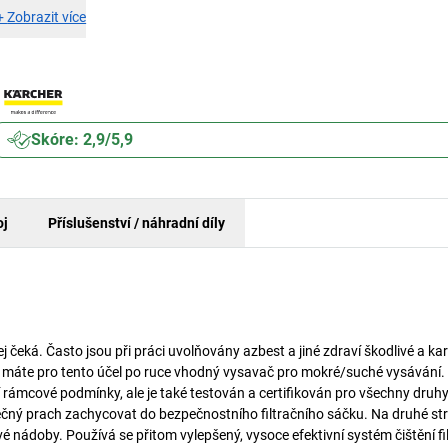
+
Zobrazit více
Skóre: 2,9/5,9
oj
Příslušenství / náhradní díly
ej čeká. Často jsou při práci uvolňovány azbest a jiné zdraví škodlivé a ka
 H máte pro tento účel po ruce vhodný vysavač pro mokré/suché vysávání.
 rámcové podmínky, ale je také testován a certifikován pro všechny druh
ezpečný prach zachycovat do bezpečnostního filtračního sáčku. Na druhé str
ádoby. Používá se přitom vylepšený, vysoce efektivní systém čištění fil