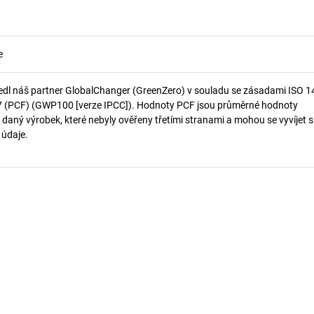
e
edl náš partner GlobalChanger (GreenZero) v souladu se zásadami ISO 
7 (PCF) (GWP100 [verze IPCC]). Hodnoty PCF jsou průměrné hodnoty
 daný výrobek, které nebyly ověřeny třetími stranami a mohou se vyvíjet s
í údaje.