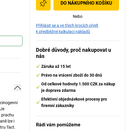
DO NÁKUPNÍHO KOŠÍKU
Nebo
Přihlásit se a ve třech krocích přejít
k předběžné kalkulaci nákladů
Dobré důvody, proč nakupovat u
nás
Záruka až 15 let
Právo na vrácení zboží do 30 dnů
Od celkové hodnoty 1.500 CZK za nákup
je doprava zdarma
Efektivní objednávkové procesy pro
rcinogenní
firemní zákazníky
 Je
y prachu
aně lze i
Rádi vám pomůžeme
tru Tact.