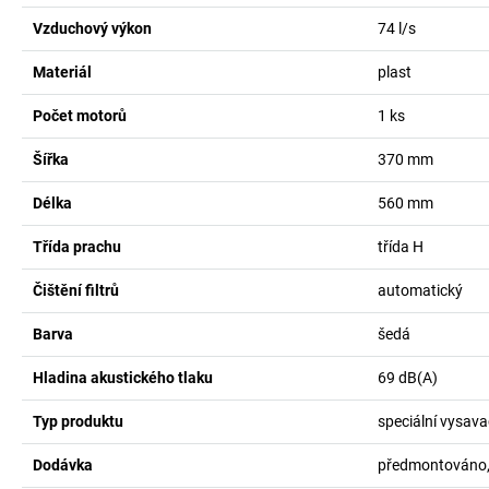
Vzduchový výkon
74
l/s
Materiál
plast
Počet motorů
1
ks
Šířka
370
mm
Délka
560
mm
Třída prachu
třída H
Čištění filtrů
automatický
Barva
šedá
Hladina akustického tlaku
69
dB(A)
Typ produktu
speciální vysav
Dodávka
předmontováno,