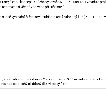
ta. Promyšlenou koncepci našeho vysavače NT 30/1 Tact Te H završuje pra
ké provedení včetně vodivého příslušenství.
a suché vysávání, štěrbinová hubice, plochý skládaný filtr (PTFE HEPA), v
 sací hadice 4 m s kolenem, 2 sací trubky po 0,55 m, hubice pro mokré 
ová hubice, plochý skládaný filtr, vliesový filtr