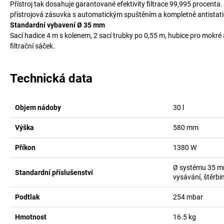
Přístroj tak dosahuje garantované efektivity filtrace 99,995 procen
přístrojová zásuvka s automatickým spuštěním a kompletně antistatic
Standardní vybavení Ø 35 mm
Sací hadice 4 m s kolenem, 2 sací trubky po 0,55 m, hubice pro mokré 
filtrační sáček.
Technická data
Objem nádoby
30
l
Výška
580
mm
Příkon
1380
W
Ø systému 35 mm,
Standardní příslušenství
vysávání, štěrbin
Podtlak
254
mbar
Hmotnost
16.5
kg