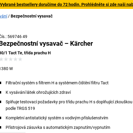
 Vybrané bestsellery doručíme do 72 hodin. Prohlédněte si zde naši na
vání
Bezpečnostní vysavač
Čís.: 569746 49
Bezpečnostní vysavač – Kärcher
30/1 Tact Te, třída prachu H
1380 W
Filtrační systém s filtrem H a systémem čištění filtru Tact
K vysávání látek ohrožujících zdraví
Splňuje testovací požadavky pro třídu prachu H s doplňující zkouškou 
podle TRGS 519
Kompletní antistatický systém s vodivým příslušenstvím
Přístrojová zásuvka s automatickým zapnutím/vypnutím