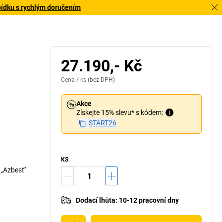
bídku s rychlým doručením
27.190,- Kč
Cena /
ks
(bez DPH)
Akce
Získejte 15% slevu* s kódem:
i
START26
KS
„Azbest''
Dodací lhůta
:
10-12 pracovní dny