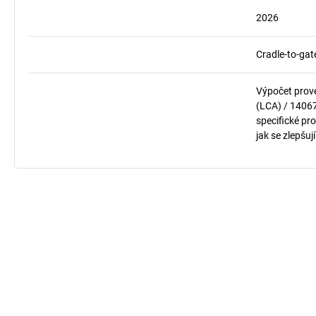
2026
Cradle-to-gat
Výpočet prov
(LCA) / 1406
specifické pro
jak se zlepšuj