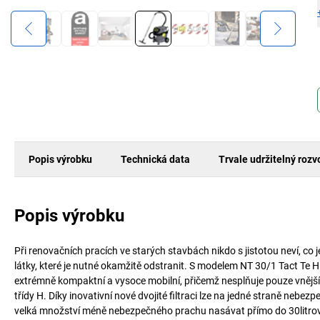
Popis výrobku
Technická data
Trvale udržitelný rozv
Popis výrobku
Při renovačních pracích ve starých stavbách nikdo s jistotou neví, co j
látky, které je nutné okamžitě odstranit. S modelem NT 30/1 Tact Te
extrémně kompaktní a vysoce mobilní, přičemž nesplňuje pouze vnější
třídy H. Díky inovativní nové dvojité filtraci lze na jedné straně neb
velká množství méně nebezpečného prachu nasávat přímo do 30litrové n