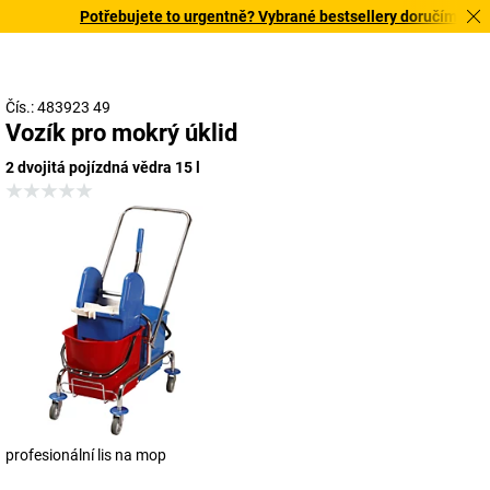
Potřebujete to urgentně? Vybrané bestsellery doručíme do 72
Čís.: 483923 49
Vozík pro mokrý úklid
2 dvojitá pojízdná vědra 15 l
profesionální lis na mop