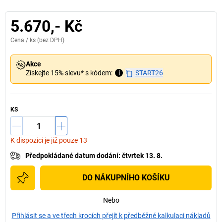
5.670,- Kč
Cena /
ks
(bez DPH)
Akce
Získejte 15% slevu* s kódem:
i
START26
KS
K dispozici je již pouze 13
Předpokládané datum dodání
:
čtvrtek 13. 8.
DO NÁKUPNÍHO KOŠÍKU
Nebo
Přihlásit se a ve třech krocích přejít k předběžné kalkulaci nákladů