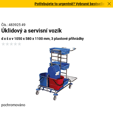
Potřebujete to urgentně? Vybrané bestsellery doru
Čís.: 483925 49
Úklidový a servisní vozík
d x š x v 1050 x 580 x 1100 mm, 3 plastové přihrádky
pochromováno