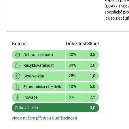
Výpočet prov
(LCA) / 1406
specifické pro
jak se zlepšuj
Kritéria
Důležitost
Skóre
30%
3,3
Ochrana klimatu
30%
2,0
Recyklovatelnost
25%
1,0
Biodiverzita
10%
5,0
Ekonomická efektivita
5%
2,5
Inovace
Celkové skóre
3,0
Více o našem přístupu k udržitelnosti