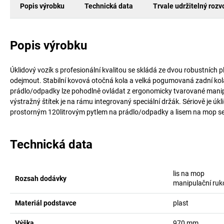
Popis výrobku
Technická data
Trvale udržitelný rozv
Popis výrobku
Úklidový vozík s profesionální kvalitou se skládá ze dvou robustních 
odejmout. Stabilní kovová otočná kola a velká pogumovaná zadní kol
prádlo/odpadky lze pohodlně ovládat z ergonomicky tvarované manipu
výstražný štítek je na rámu integrovaný speciální držák. Sériově je ú
prostorným 120litrovým pytlem na prádlo/odpadky a lisem na mop se 
Technická data
lis na mop
Rozsah dodávky
manipulační ruk
Materiál podstavce
plast
Výška
970
mm