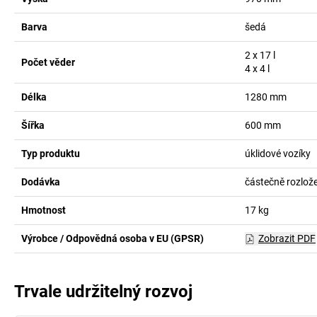
Barva
šedá
2 x 17
l
Počet věder
4 x 4
l
Délka
1280
mm
Šířka
600
mm
Typ produktu
úklidové vozíky
Dodávka
částečně rozlož
Hmotnost
17
kg
Výrobce / Odpovědná osoba v EU (GPSR)
Zobrazit PDF
Trvale udržitelný rozvoj