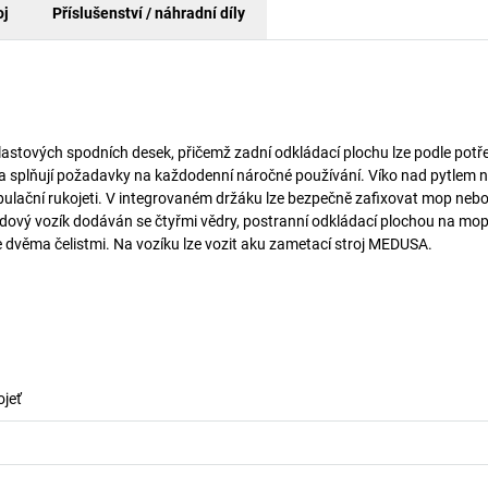
oj
Příslušenství / náhradní díly
plastových spodních desek, přičemž zadní odkládací plochu lze podle potř
a splňují požadavky na každodenní náročné používání. Víko nad pytlem 
lační rukojeti. V integrovaném držáku lze bezpečně zafixovat mop nebo
klidový vozík dodáván se čtyřmi vědry, postranní odkládací plochou na mop
dvěma čelistmi. Na vozíku lze vozit aku zametací stroj MEDUSA.
ojeť