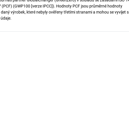
edl náš partner GlobalChanger (GreenZero) v souladu se zásadami ISO 
7 (PCF) (GWP100 [verze IPCC]). Hodnoty PCF jsou průměrné hodnoty
 daný výrobek, které nebyly ověřeny třetími stranami a mohou se vyvíjet s
í údaje.