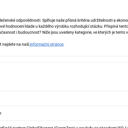
lečenské odpovědnosti. Splňuje naše přísná kritéria udržitelnosti a ekono
vé hodnocení klade u každého výrobku rozhodující otázku: Přispívá tent
učasnost i budoucnost? Níže jsou uvedeny kategorie, ve kterých je tento 
t najdete na naší
informační stránce
.
e