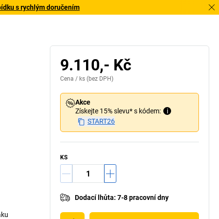
bídku s rychlým doručením
9.110,- Kč
Cena /
ks
(bez DPH)
Akce
Získejte 15% slevu* s kódem:
i
START26
KS
Dodací lhůta
:
7-8 pracovní dny
aku