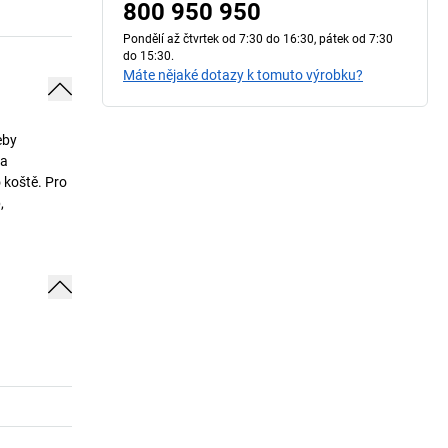
800 950 950
Pondělí až čtvrtek od 7:30 do 16:30, pátek od 7:30
do 15:30.
Máte nějaké dotazy k tomuto výrobku?
eby
na
 koště. Pro
,