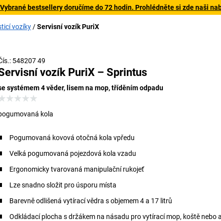
 Vybrané bestsellery doručíme do 72 hodin. Prohlédněte si zde naši na
sticí vozíky
Servisní vozík PuriX
Čís.: 548207 49
Servisní vozík PuriX – Sprintus
se systémem 4 věder, lisem na mop, tříděním odpadu
pogumovaná kola
Pogumovaná kovová otočná kola vpředu
Velká pogumovaná pojezdová kola vzadu
Ergonomicky tvarovaná manipulační rukojeť
Lze snadno složit pro úsporu místa
Barevně odlišená vytírací vědra s objemem 4 a 17 litrů
Odkládací plocha s držákem na násadu pro vytírací mop, koště nebo 