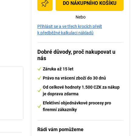
DO NÁKUPNÍHO KOŠÍKU
Nebo
Přihlásit se a ve třech krocích přejít
k předběžné kalkulaci nákladů
Dobré důvody, proč nakupovat u
nás
Záruka až 15 let
Právo na vrácení zboží do 30 dnů
Od celkové hodnoty 1.500 CZK za nákup
je doprava zdarma
Efektivní objednávkové procesy pro
firemní zákazníky
Rádi vám pomůžeme