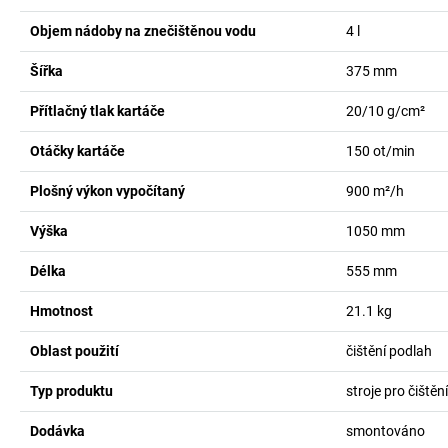
Objem nádoby na znečištěnou vodu
4
l
Šířka
375
mm
Přítlačný tlak kartáče
20/10
g/cm²
Otáčky kartáče
150
ot/min
Plošný výkon vypočítaný
900
m²/h
Výška
1050
mm
Délka
555
mm
Hmotnost
21.1
kg
Oblast použití
čištění podlah
Typ produktu
stroje pro čištěn
Dodávka
smontováno