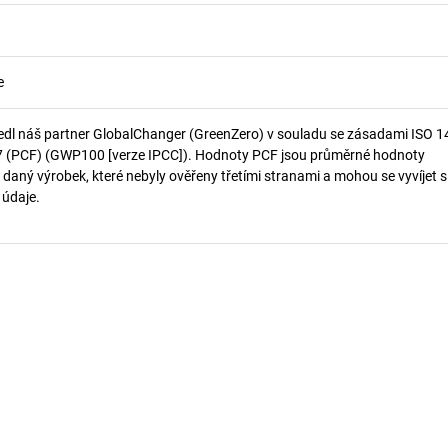
e
edl náš partner GlobalChanger (GreenZero) v souladu se zásadami ISO 
7 (PCF) (GWP100 [verze IPCC]). Hodnoty PCF jsou průměrné hodnoty
 daný výrobek, které nebyly ověřeny třetími stranami a mohou se vyvíjet s
í údaje.