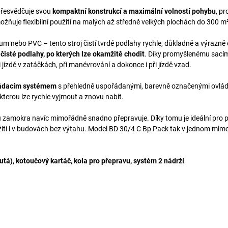
přesvědčuje svou
kompaktní konstrukcí a maximální volností pohybu
, pr
ožňuje flexibilní použití na malých až středně velkých plochách do 300 m²
um nebo PVC – tento stroj čistí tvrdé podlahy rychle, důkladně a výrazně e
k
čisté podlahy, po kterých lze okamžitě chodit
. Díky promyšlenému sací
i jízdě v zatáčkách, při manévrování a dokonce i při jízdě vzad.
vládacím systémem
s přehledně uspořádanými, barevně označenými ovlá
kterou lze rychle vyjmout a znovu nabít.
ů zamokra navíc mimořádně snadno přepravuje. Díky tomu je ideální pro p
užití i v budovách bez výtahu. Model BD 30/4 C Bp Pack tak v jednom mi
.
utá), kotoučový kartáč, kola pro přepravu, systém 2 nádrží