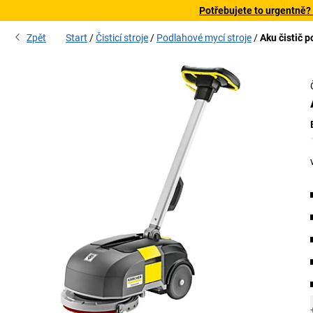
Potřebujete to urgentně?
Zpět
Start
Čisticí stroje
Podlahové mycí stroje
Aku čistič 