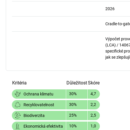
2026
Cradle-to-gat
Výpočet prov
(LCA) / 1406
specifické pro
jak se zlepšuj
Kritéria
Důležitost
Skóre
30%
4,7
Ochrana klimatu
30%
2,2
Recyklovatelnost
25%
2,5
Biodiverzita
10%
1,0
Ekonomická efektivita