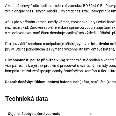
Akumulátorový čistič podlah a koberců zamokra BD 30/4 C Bp Pack 
zcela obejde bez rušivých kabelů. Tím předchází riziku zakopnutí a um
Ať už jde o přírodní kámen, umělý kámen, epoxidovou pryskyřici, linole
než ruční úklid. Zároveň spolehlivě sbírá špinavou vodu a zajišťuje ta
s celoobvodovou sací lištou dosahuje vynikajících výsledků čištění i př
Pro obzvláště snadnou manipulaci je přístroj vybaven
intuitivním o
prvky. Stejně jednoduchá je i výměna výkonné lithium-iontové baterie, 
Díky
hmotnosti pouze přibližně 20 kg
se tento čistič podlah a koberc
více patrech a lze jej bez problémů přesouvat mezi různými místy po
kompaktním zařízení spojuje vysoký čisticí výkon, komfort a flexibilitu
Rozsah dodávky: lithium-iontová baterie, nabíječka, sací lišta (zahn
Technická data
Objem nádoby na čerstvou vodu
4
l