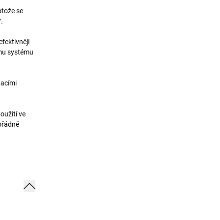
otože se
.
fektivněji
mu systému
dacími
oužití ve
mořádně