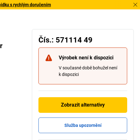
bídku s rychlým doručením
Čís.: 571114 49
r
Výrobek není k dispozici
V současné době bohužel není
k dispozici
Zobrazit alternativy
Služba upozornění