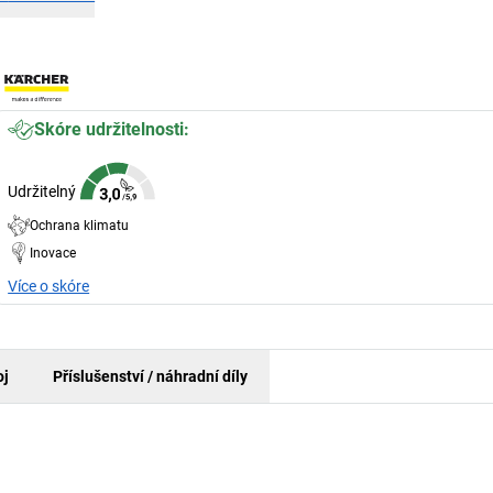
Skóre udržitelnosti:
Udržitelný
Ochrana klimatu
Inovace
Více o skóre
oj
Příslušenství / náhradní díly