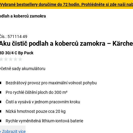
 Vybrané bestsellery doručíme do 72 hodin. Prohlédněte si zde naši na
podlah a koberců zamokra
Čís.: 571114 49
Aku čistič podlah a koberců zamokra – Kärche
BD 30/4 C Bp Pack
včetně sady akumulátoru
Bezdrátový provoz pro maximální volnost pohybu
Pro rychlé čištění ploch do 300 m²
Čistí a vysává v jednom pracovním kroku
Nízká hmotnost pouze cca 20 kg
Rychle vyměnitelná lithium-iontová baterie
+
Zobrazit více