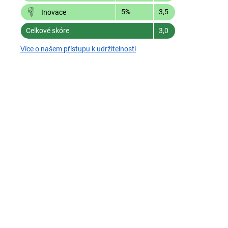
5%
3,5
Inovace
Celkové skóre
3,0
Více o našem přístupu k udržitelnosti