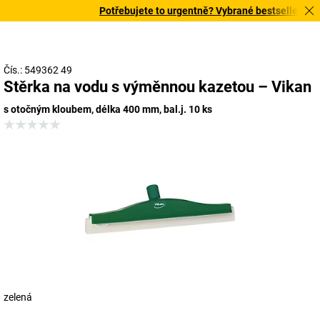
Potřebujete to urgentně? Vybrané bestsellery doru
Čís.: 549362 49
Stěrka na vodu s výměnnou kazetou – Vikan
s otočným kloubem, délka 400 mm, bal.j. 10 ks
zelená