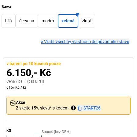
Barva
bílá
červená
modrá
zelená
žlutá
×
Vrátit všechny vlastnosti do původního stavu
v balení po 10 kusech pouze
6.150,- Kč
Cena /
bal.j.
(bez DPH)
615,- Kč
/
ks
Akce
Získejte 15% slevu* s kódem:
i
START26
KS
Součet (bez DPH)