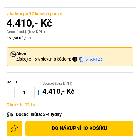
v balení po 12 kusech pouze
4.410,- Kč
Cena /
bal.j.
(bez DPH)
367,50 Kč
/
ks
Akce
Získejte 15% slevu* s kódem:
i
START26
BAL.J.
Součet (bez DPH)
4.410,- Kč
Obdržíte 12 ks
Dodací lhůta
:
3-4 týdny
DO NÁKUPNÍHO KOŠÍKU