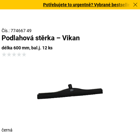
Potřebujete to urgentně? Vybrané bestsellery doru
Čís.: 774667 49
Podlahová stěrka – Vikan
délka 600 mm, bal.j. 12 ks
černá