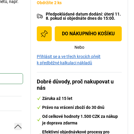
ětů, např.
Obdržíte 2 ks
Předpokládané datum dodání
:
úterý 11.
8.
pokud si
objednáte dnes do 15:00.
DO NÁKUPNÍHO KOŠÍKU
Nebo
Přihlásit se a ve třech krocích přejít
k předběžné kalkulaci nákladů
Dobré důvody, proč nakupovat u
nás
Záruka až 15 let
Právo na vrácení zboží do 30 dnů
Od celkové hodnoty 1.500 CZK za nákup
je doprava zdarma
Efektivní objednávkové procesy pro