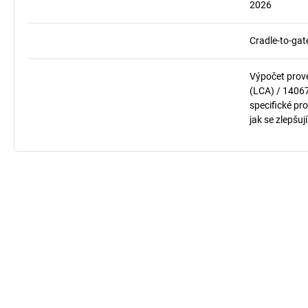
2026
Cradle-to-gat
Výpočet prov
(LCA) / 1406
specifické pro
jak se zlepšuj