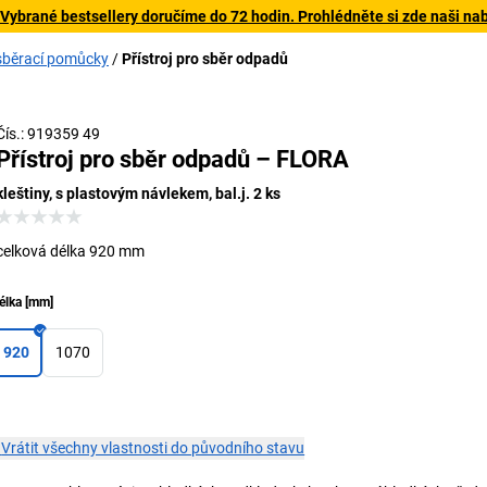
 Vybrané bestsellery doručíme do 72 hodin. Prohlédněte si zde naši na
sběrací pomůcky
Přístroj pro sběr odpadů
Čís.: 919359 49
Přístroj pro sběr odpadů – FLORA
kleštiny, s plastovým návlekem, bal.j. 2 ks
celková délka 920 mm
élka
[
mm
]
920
1070
×
Vrátit všechny vlastnosti do původního stavu