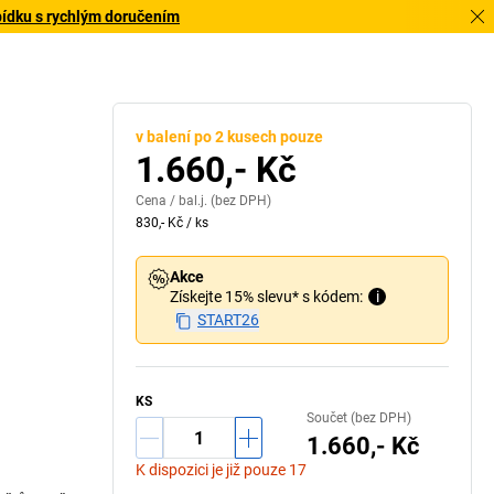
bídku s rychlým doručením
v balení po 2 kusech pouze
1.660,- Kč
Cena /
bal.j.
(bez DPH)
830,- Kč
/
ks
Akce
Získejte 15% slevu* s kódem:
i
START26
KS
Součet (bez DPH)
1.660,- Kč
K dispozici je již pouze 17