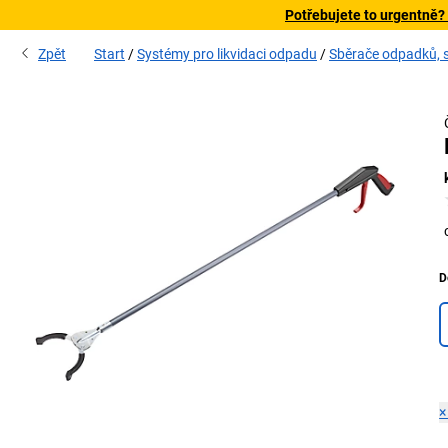
Potřebujete to urgentně?
Zpět
Start
Systémy pro likvidaci odpadu
Sběrače odpadků, 
D