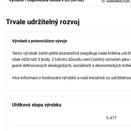
Výrobce / Odpovědná osoba v EU (GPSR)
Zobrazit PDF
Trvale udržitelný rozvoj
Výrobek s potenciálem vývoje
Tento výrobek zatím ještě dostatečně nesplňuje naše kritéria udrži
však nižší než 3 body. Z tohoto důvodu není (zatím) označen jako 
jasně definovaných ekologických, sociálních a ekonomických kritéri
Více informací o hodnocení výrobků a naší iniciativě za udržitelno
Uhlíková stopa výrobku
5.477