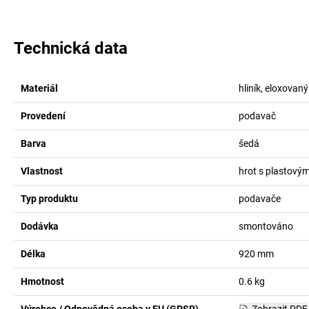
Technická data
Materiál
hliník, eloxovaný
Provedení
podavač
Barva
šedá
Vlastnost
hrot s plastový
Typ produktu
podavače
Dodávka
smontováno
Délka
920
mm
Hmotnost
0.6
kg