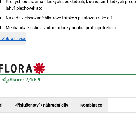
Pro rychlou práci na hladkých podkladech, k uchopení hladkých předm
lahví, plechovek atd.
Násada z eloxované hliníkové trubky s plastovou rukojetí
Mechanika kleštin s vnitřními lanky odolná proti opotřebení
+
Zobrazit více
Skóre: 2,4/5,9
oj
Příslušenství / náhradní díly
Kombinace