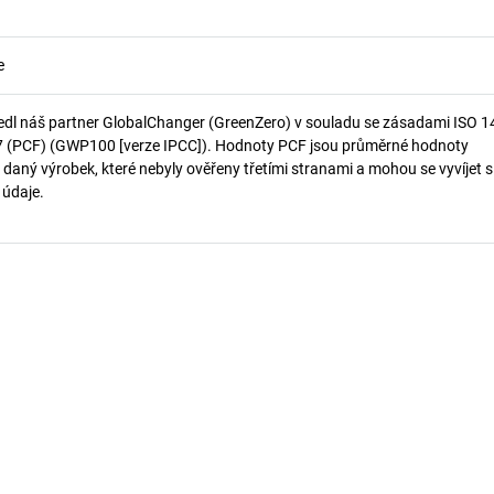
e
edl náš partner GlobalChanger (GreenZero) v souladu se zásadami ISO 
7 (PCF) (GWP100 [verze IPCC]). Hodnoty PCF jsou průměrné hodnoty
 daný výrobek, které nebyly ověřeny třetími stranami a mohou se vyvíjet s
í údaje.