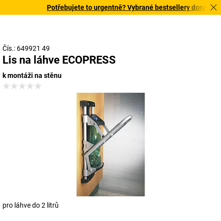
Potřebujete to urgentně? Vybrané bestsellery doručíme do
Čís.: 649921 49
Lis na láhve ECOPRESS
k montáži na stěnu
pro láhve do 2 litrů