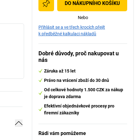
DO NÁKUPNÍHO KOŠÍKU
Nebo
Přihlásit se a ve třech krocích přejít
k předběžné kalkulaci nákladů
Dobré důvody, proč nakupovat u
nás
Záruka až 15 let
Právo na vrácení zboží do 30 dnů
Od celkové hodnoty 1.500 CZK za nákup
je doprava zdarma
Efektivní objednávkové procesy pro
firemní zákazníky
Rádi vám pomůžeme