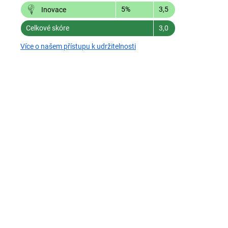
5%
3,5
Inovace
Celkové skóre
3,0
Více o našem přístupu k udržitelnosti