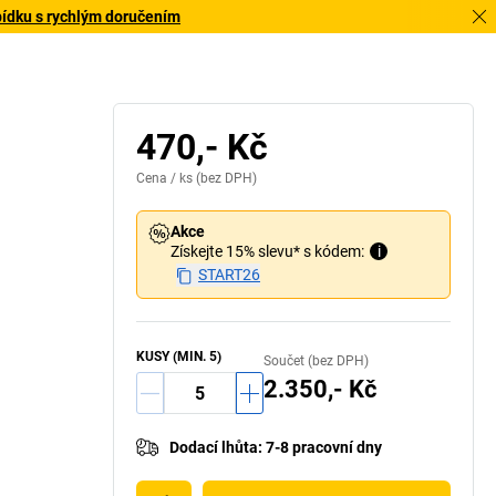
bídku s rychlým doručením
470,- Kč
Cena /
ks
(bez DPH)
Akce
Získejte 15% slevu* s kódem:
i
START26
KUSY (MIN. 5)
Součet (bez DPH)
2.350,- Kč
Dodací lhůta
:
7-8 pracovní dny