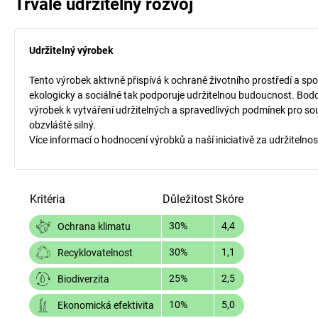
Trvale udržitelný rozvoj
Udržitelný výrobek
Tento výrobek aktivně přispívá k ochraně životního prostředí a spo
ekologicky a sociálně tak podporuje udržitelnou budoucnost. Bodo
výrobek k vytváření udržitelných a spravedlivých podmínek pro so
obzvláště silný.
Více informací o hodnocení výrobků a naší iniciativě za udržitelnos
Kritéria
Důležitost
Skóre
30%
4,4
Ochrana klimatu
30%
1,1
Recyklovatelnost
25%
2,5
Biodiverzita
10%
5,0
Ekonomická efektivita