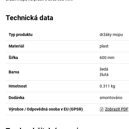
Technická data
Typ produktu
držáky mopu
Materiál
plast
Šířka
600
mm
šedá
Barva
žlutá
Hmotnost
0.311
kg
Dodávka
smontováno
Výrobce / Odpovědná osoba v EU (GPSR)
Zobrazit PDF