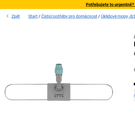
Potřebujete to urgentně?
Zpět
Start
Čisticí potřeby pro domácnost
Úklidové mopy, d