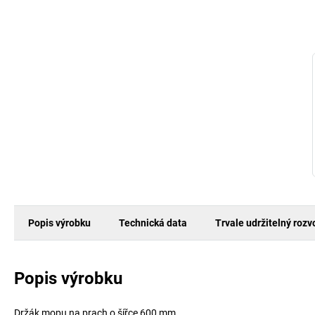
Popis výrobku
Technická data
Trvale udržitelný rozv
Popis výrobku
Držák mopu na prach o šířce 600 mm.