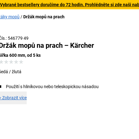
 Vybrané bestsellery doručíme do 72 hodin. Prohlédněte si zde naši na
ržáky mopů
Držák mopů na prach
Čís.: 546779 49
Držák mopů na prach – Kärcher
šířka 600 mm, od 5 ks
šedá / žlutá
Použití s hliníkovou nebo teleskopickou násadou
+
Zobrazit více