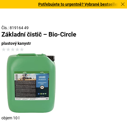
Potřebujete to urgentně? Vybrané bestsellery doruč
Čís.: 819164 49
Základní čistič – Bio-Circle
plastový kanystr
objem 10 l