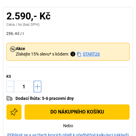
2.590,- Kč
Cena /
ks
(bez DPH)
259,- Kč
/
l
Akce
Získejte 15% slevu* s kódem:
i
START26
KS
Dodací lhůta
:
5-6 pracovní dny
DO NÁKUPNÍHO KOŠÍKU
Nebo
Přihlásit se a ve třech krocích přejít k předběžné kalkulaci nákladů