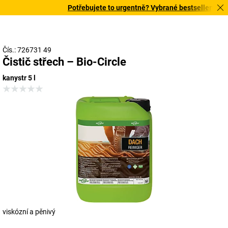
Potřebujete to urgentně? Vybrané bestsellery doruč
Čís.: 726731 49
Čistič střech – Bio-Circle
kanystr 5 l
viskózní a pěnivý