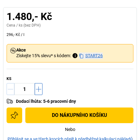
1.480,- Kč
Cena /
ks
(bez DPH)
296,- Kč
/
l
Akce
Získejte 15% slevu* s kódem:
i
START26
KS
Dodací lhůta
:
5-6 pracovní dny
DO NÁKUPNÍHO KOŠÍKU
Nebo
Přihlásit se a ve třech krocích přejít k předběžné kalkulaci nákladů