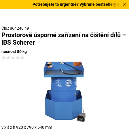
Potřebujete to urgentně? Vybrané bestsellery doručíme
Čís.: 864240 49
Prostorově úsporné zařízení na čištění dílů –
IBS Scherer
nosnost 80 kg
v x š x h 920 x 790 x 540 mm