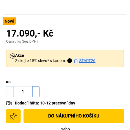
Nové
17.090,- Kč
Cena /
ks
(bez DPH)
Akce
Získejte 15% slevu* s kódem:
i
START26
KS
Dodací lhůta
:
10-12 pracovní dny
DO NÁKUPNÍHO KOŠÍKU
Nebo