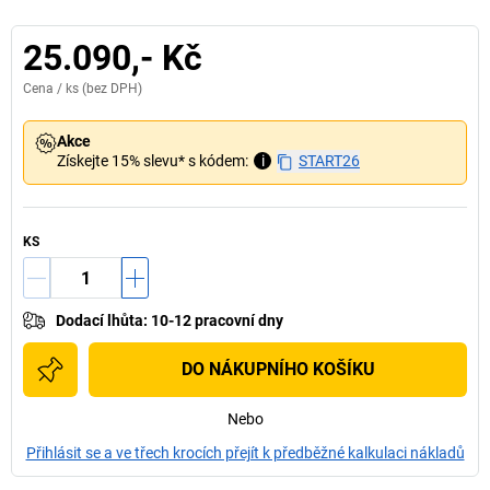
25.090,- Kč
Cena /
ks
(bez DPH)
Akce
Získejte 15% slevu* s kódem:
i
START26
KS
Dodací lhůta
:
10-12 pracovní dny
DO NÁKUPNÍHO KOŠÍKU
Nebo
Přihlásit se a ve třech krocích přejít k předběžné kalkulaci nákladů