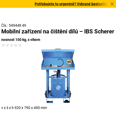
Potřebujete to urgentně? Vybrané bestsellery doruč
Čís.: 549448 49
Mobilní zařízení na čištění dílů – IBS Scherer
nosnost 100 kg, s víkem
v x š x h 920 x 790 x 490 mm