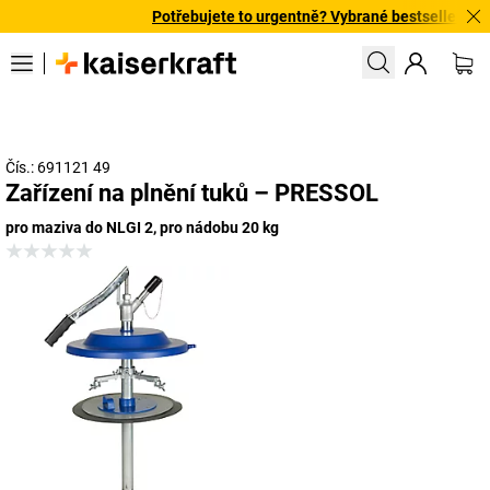
Potřebujete to urgentně? Vybrané bestsellery doru
Čís.: 691121 49
Zařízení na plnění tuků – PRESSOL
pro maziva do NLGI 2, pro nádobu 20 kg