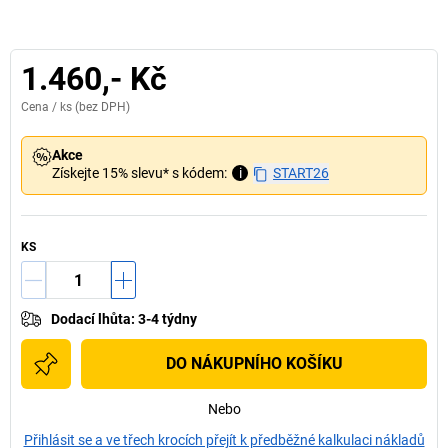
1.460,- Kč
Cena /
ks
(bez DPH)
Akce
Získejte 15% slevu* s kódem:
i
START26
KS
Dodací lhůta
:
3-4 týdny
DO NÁKUPNÍHO KOŠÍKU
Nebo
Přihlásit se a ve třech krocích přejít k předběžné kalkulaci nákladů