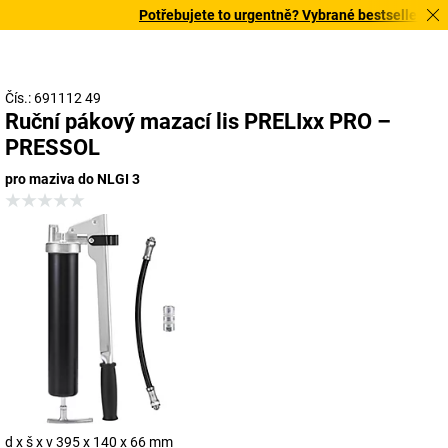
Potřebujete to urgentně? Vybrané bestsellery doru
Čís.: 691112 49
Ruční pákový mazací lis PRELIxx PRO –
PRESSOL
pro maziva do NLGI 3
d x š x v 395 x 140 x 66 mm