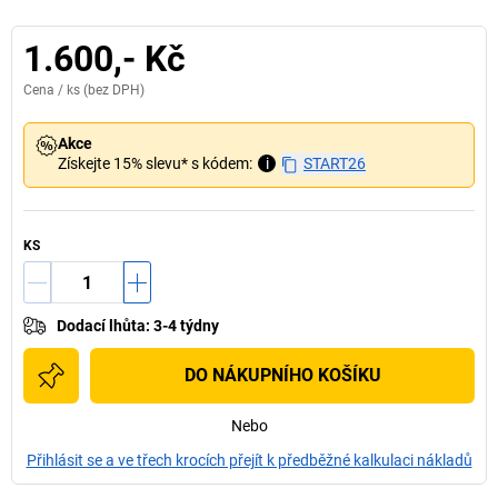
1.600,- Kč
Cena /
ks
(bez DPH)
Akce
Získejte 15% slevu* s kódem:
i
START26
KS
Dodací lhůta
:
3-4 týdny
DO NÁKUPNÍHO KOŠÍKU
Nebo
Přihlásit se a ve třech krocích přejít k předběžné kalkulaci nákladů