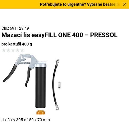
Potřebujete to urgentně? Vybrané bestsellery doru
Čís.: 691129 49
Mazací lis easyFILL ONE 400 – PRESSOL
pro kartuši 400 g
d x š x v 395 x 150 x 70 mm