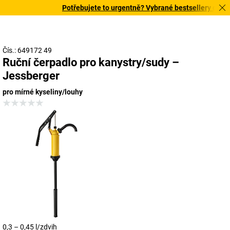
Potřebujete to urgentně? Vybrané bestsellery doručím
Čís.: 649172 49
Ruční čerpadlo pro kanystry/sudy –
Jessberger
pro mírné kyseliny/louhy
0,3 – 0,45 l/zdvih