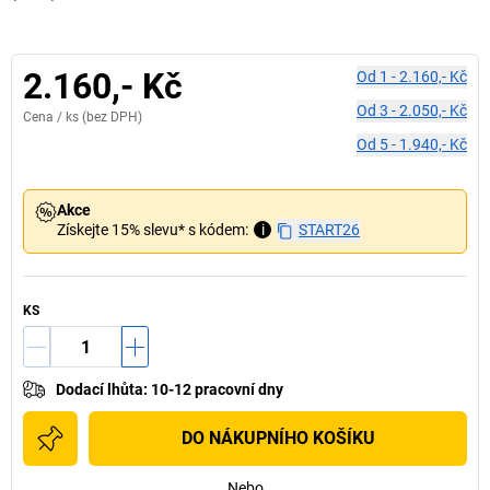
2.160,- Kč
Od
1
-
2.160,- Kč
Od
3
-
2.050,- Kč
Cena /
ks
(bez DPH)
Od
5
-
1.940,- Kč
Akce
Získejte 15% slevu* s kódem:
i
START26
KS
Dodací lhůta
:
10-12 pracovní dny
DO NÁKUPNÍHO KOŠÍKU
Nebo