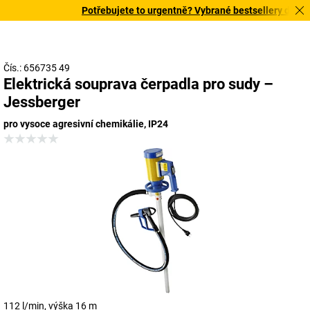
Potřebujete to urgentně? Vybrané bestsellery doručím
Čís.: 656735 49
Elektrická souprava čerpadla pro sudy –
Jessberger
pro vysoce agresivní chemikálie, IP24
112 l/min, výška 16 m