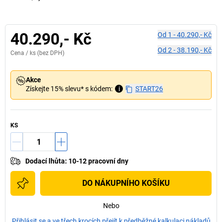
40.290,- Kč
Od
1
-
40.290,- Kč
Od
2
-
38.190,- Kč
Cena /
ks
(bez DPH)
Akce
Získejte 15% slevu* s kódem:
i
START26
KS
Dodací lhůta
:
10-12 pracovní dny
DO NÁKUPNÍHO KOŠÍKU
Nebo
Přihlásit se a ve třech krocích přejít k předběžné kalkulaci nákladů