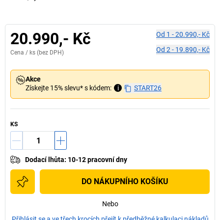
20.990,- Kč
Od
1
-
20.990,- Kč
Od
2
-
19.890,- Kč
Cena /
ks
(bez DPH)
Akce
Získejte 15% slevu* s kódem:
i
START26
KS
Dodací lhůta
:
10-12 pracovní dny
DO NÁKUPNÍHO KOŠÍKU
Nebo
Přihlásit se a ve třech krocích přejít k předběžné kalkulaci nákladů