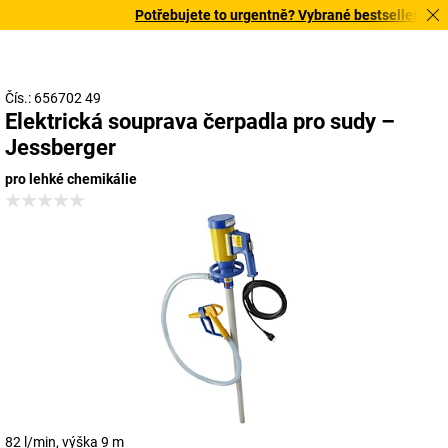
Potřebujete to urgentně? Vybrané bestsellery doruč
Čís.: 656702 49
Elektrická souprava čerpadla pro sudy –
Jessberger
pro lehké chemikálie
82 l/min, výška 9 m