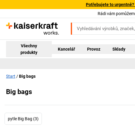
Potřebujete to urgentně?
Rádi vám pomůžeme!
Všechny
Kancelář
Provoz
Sklady
produkty
Start
Big bags
Big bags
pytle Big Bag (3)