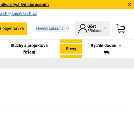
bídku s rychlým doručením
kraft@kaiserkraft.cz
Účet
á objednávka
Firemní zákazníci
Přihlášení
Služby a projektová
Rychlé dodání ᯓ
Slevy
řešení
⛟