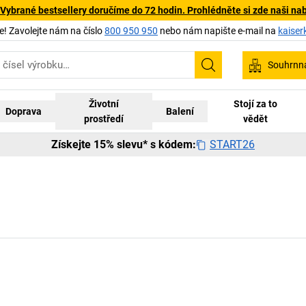
 Vybrané bestsellery doručíme do 72 hodin. Prohlédněte si zde naši na
 Zavolejte nám na číslo
800 950 950
nebo nám napište e-mail na
kaiser
Souhrnn
Hledání
Životní
Stojí za to
Doprava
Balení
prostředí
vědět
START26
Získejte 15% slevu* s kódem: