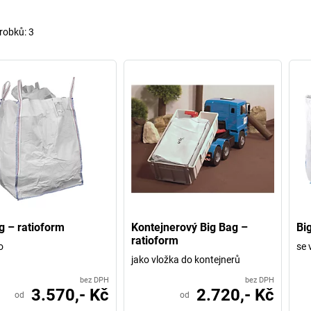
robků:
3
g – ratioform
Kontejnerový Big Bag –
Bi
ratioform
o
se 
jako vložka do kontejnerů
bez DPH
bez DPH
3.570,- Kč
2.720,- Kč
od
od