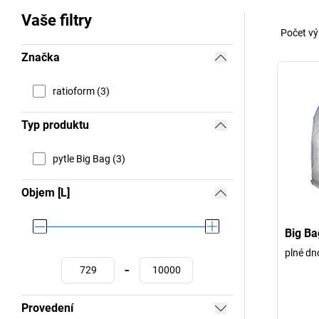
Vaše filtry
Počet vý
Značka
ratioform (3)
Typ produktu
pytle Big Bag (3)
Objem [L]
Big Ba
plné dn
-
Provedení