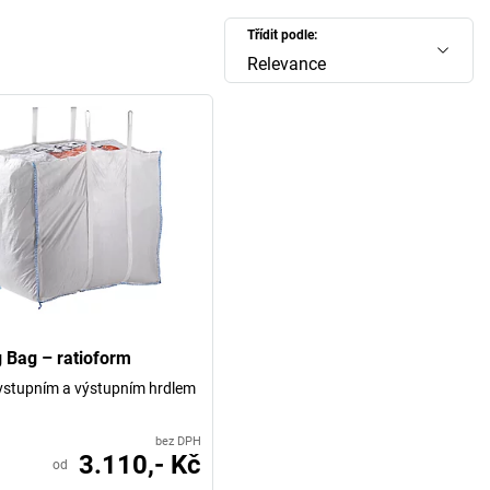
Třídit podle:
Relevance
g Bag – ratioform
vstupním a výstupním hrdlem
bez DPH
3.110,- Kč
od