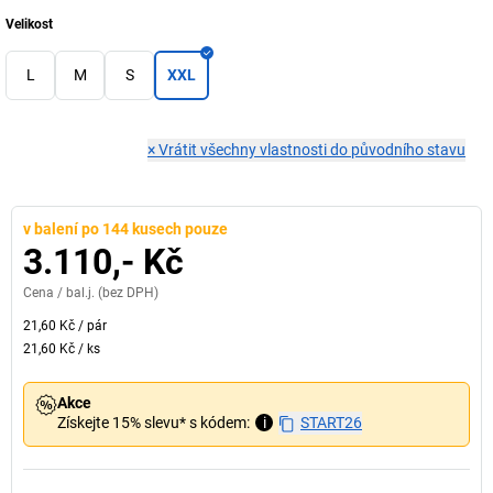
Velikost
L
M
S
XXL
×
Vrátit všechny vlastnosti do původního stavu
v balení po 144 kusech pouze
3.110,- Kč
Cena /
bal.j.
(bez DPH)
21,60 Kč
/
pár
21,60 Kč
/
ks
Akce
Získejte 15% slevu* s kódem:
i
START26