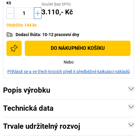
KS
Součet (bez DPH)
3.110,- Kč
Obdržíte 144 ks
Dodací lhůta
:
10-12 pracovní dny
DO NÁKUPNÍHO KOŠÍKU
Nebo
Přihlásit se a ve třech krocích přejít k předběžné kalkulaci nákladů
Popis výrobku
Technická data
Trvale udržitelný rozvoj