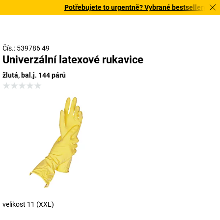
Potřebujete to urgentně? Vybrané bestsellery doručí
Čís.: 539786 49
Univerzální latexové rukavice
žlutá, bal.j. 144 párů
velikost 11 (XXL)