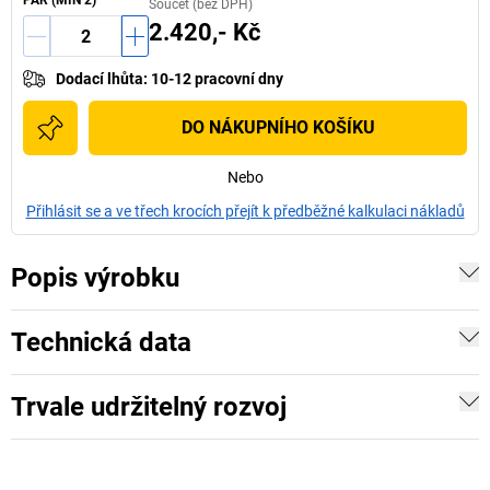
PÁR
(MIN
2
)
Součet (bez DPH)
2.420,- Kč
Dodací lhůta
:
10-12 pracovní dny
DO NÁKUPNÍHO KOŠÍKU
Nebo
Přihlásit se a ve třech krocích přejít k předběžné kalkulaci nákladů
Popis výrobku
Technická data
Trvale udržitelný rozvoj