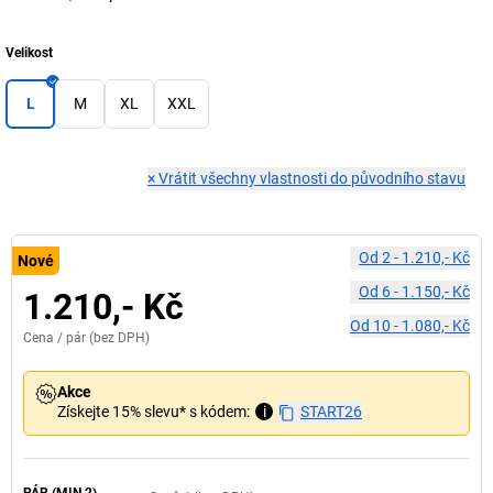
Velikost
L
M
XL
XXL
×
Vrátit všechny vlastnosti do původního stavu
Od
2
-
1.210,- Kč
Nové
Od
6
-
1.150,- Kč
1.210,- Kč
Od
10
-
1.080,- Kč
Cena /
pár
(bez DPH)
Akce
Získejte 15% slevu* s kódem:
i
START26