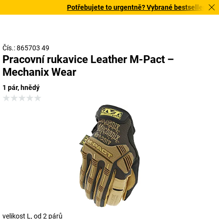
Potřebujete to urgentně? Vybrané bestsellery doru
Čís.: 865703 49
Pracovní rukavice Leather M-Pact –
Mechanix Wear
1 pár, hnědý
velikost L, od 2 párů