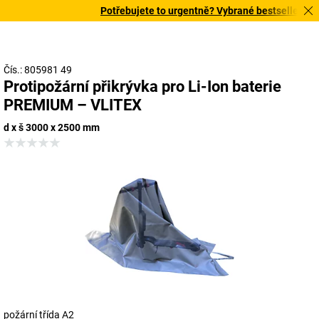
Potřebujete to urgentně? Vybrané bestsellery doru
Čís.: 805981 49
Protipožární přikrývka pro Li-Ion baterie
PREMIUM – VLITEX
d x š 3000 x 2500 mm
požární třída A2