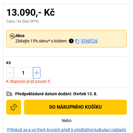
13.090,- Kč
Cena /
ks
(bez DPH)
Akce
Získejte 15% slevu* s kódem:
i
START26
KS
K dispozici je již pouze 5
Předpokládané datum dodání
:
čtvrtek 13. 8.
DO NÁKUPNÍHO KOŠÍKU
Nebo
Přihlásit se a ve třech krocích přejít k předběžné kalkulaci nákladů