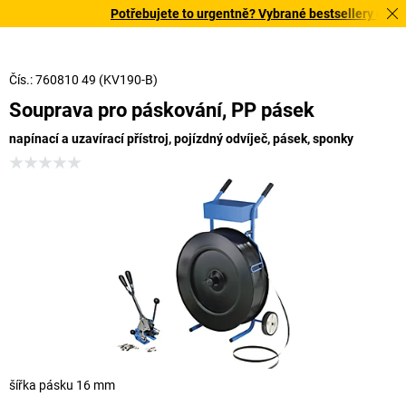
Potřebujete to urgentně? Vybrané bestsellery doručím
Čís.: 760810 49 (KV190-B)
Souprava pro páskování, PP pásek
napínací a uzavírací přístroj, pojízdný odvíječ, pásek, sponky
šířka pásku 16 mm