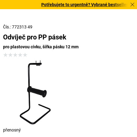
Potřebujete to urgentně? Vybrané bestsellery doruč
Čís.: 772313 49
Odvíječ pro PP pásek
pro plastovou cívku, šířka pásku 12 mm
přenosný