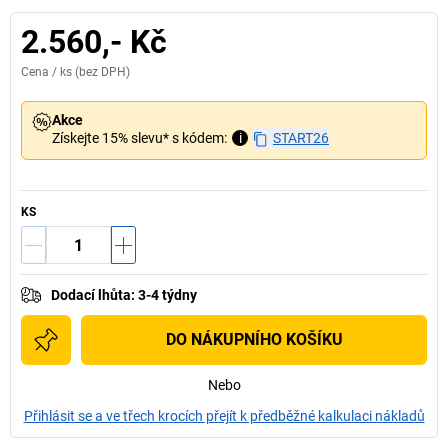
2.560,- Kč
Cena /
ks
(bez DPH)
Akce
Získejte 15% slevu* s kódem:
i
START26
KS
Dodací lhůta
:
3-4 týdny
DO NÁKUPNÍHO KOŠÍKU
Nebo
Přihlásit se a ve třech krocích přejít k předběžné kalkulaci nákladů